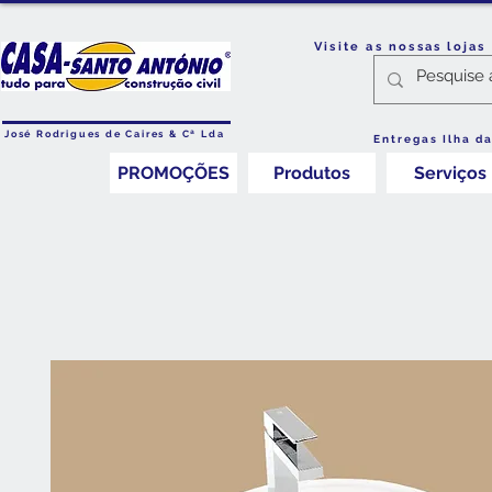
Visite as nossas loja
José Rodrigues de Caires & Cª Lda
Entregas Ilha d
PROMOÇÕES
Produtos
Serviços