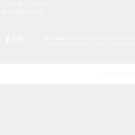
Seg a Qui:
8:30 - 12:30 / 14:00 - 18:3
(+351) 291 700 010
Sex:
8:30 - 12:30 / 14:00 - 18:00
geral@jrcaires.pt
Sábado:
8:30 - 12:30
Domingos e Feriados:
encerrado
Observação: A
s cores dos produtos apresentadas nas
IVA incluído à taxa em vigor. Limitado ao stock existen
1931 - 2020 © jrcai