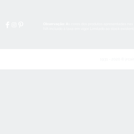
Domingos e Feriados:
encerrado
Observação: A
s cores dos produtos apresentadas nas
IVA incluído à taxa em vigor. Limitado ao stock existen
1931 - 2020 © jrcai