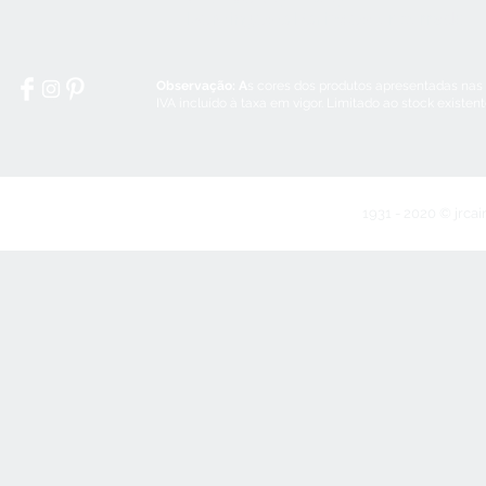
Domingos e Feriados:
encerrado
Observação: A
s cores dos produtos apresentadas nas
IVA incluído à taxa em vigor. Limitado ao stock existen
1931 - 2020 © jrcai