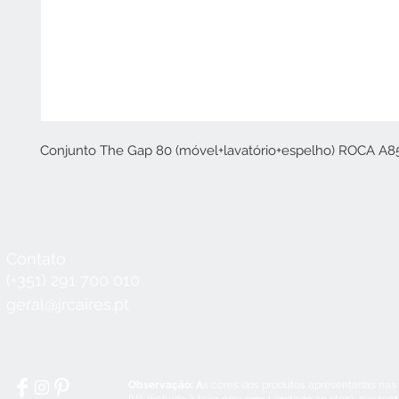
Conjunto The Gap 80 (móvel+lavatório+espelho) ROCA A8
Contato
Horário
Seg a Qui:
8:30 - 12:30 / 14:00 - 18:3
(+351) 291 700 010
Sex:
8:30 - 12:30 / 14:00 - 18:00
geral@jrcaires.pt
Sábado:
8:30 - 12:30
Domingos e Feriados:
encerrado
Observação: A
s cores dos produtos apresentadas nas