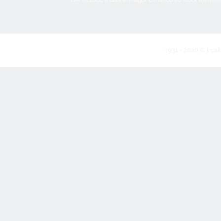
IVA incluído à taxa em vigor. Limitado ao stock existen
1931 - 2020 © jrcai