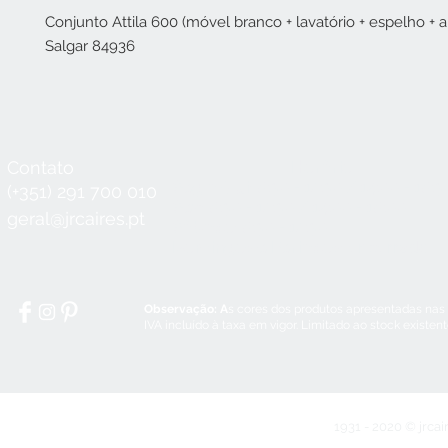
Conjunto Attila 600 (móvel branco + lavatório + espelho + a
Salgar 84936
Contato
Horário
Seg a Qui:
8:30 - 12:30 / 14:00 - 18:3
(+351) 291 700 010
Sex:
8:30 - 12:30 / 14:00 - 18:00
geral@jrcaires.pt
Sábado:
8:30 - 12:30
Domingos e Feriados:
encerrado
Observação: A
s cores dos produtos apresentadas nas
IVA incluído à taxa em vigor. Limitado ao stock existen
1931 - 2020 © jrcai