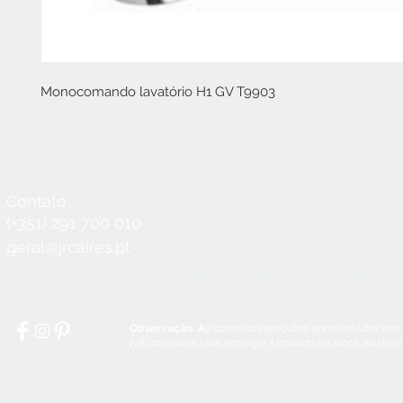
Monocomando lavatório H1 GV T9903
Contato
Horário
Seg a Qui:
8:30 - 12:30 / 14:00 - 18:3
(+351) 291 700 010
Sex:
8:30 - 12:30 / 14:00 - 18:00
geral@jrcaires.pt
Sábado:
8:30 - 12:30
Domingos e Feriados:
encerrado
Observação: A
s cores dos produtos apresentadas nas
IVA incluído à taxa em vigor. Limitado ao stock existen