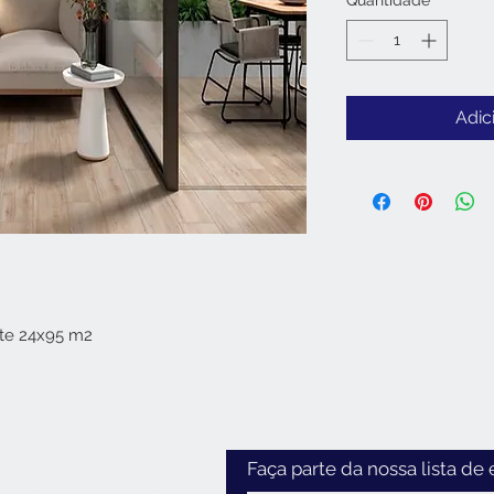
Quantidade
*
Adic
ate 24x95 m2
Horário
Faça parte da nossa lista de 
:30 - 12:30 / 14:00 - 18:30