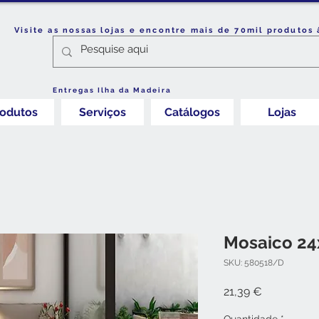
Visite as nossas lojas e encontre mais de 70mil produtos 
Entregas Ilha da Madeira
rodutos
Serviços
Catálogos
Lojas
Mosaico 24
SKU: 580518/D
Preço
21,39 €