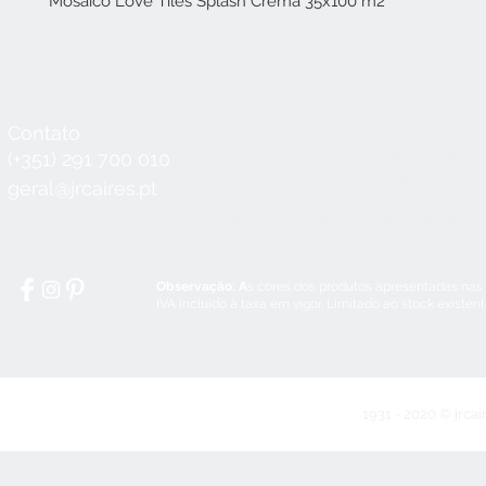
Mosaico Love Tiles Splash Crema 35x100 m2
Contato
Horário
Seg a Qui:
8:30 - 12:30 / 14:00 - 18:3
(+351) 291 700 010
Sex:
8:30 - 12:30 / 14:00 - 18:00
geral@jrcaires.pt
Sábado:
8:30 - 12:30
Domingos e Feriados:
encerrado
Observação: A
s cores dos produtos apresentadas nas
IVA incluído à taxa em vigor. Limitado ao stock existen
1931 - 2020 © jrcai