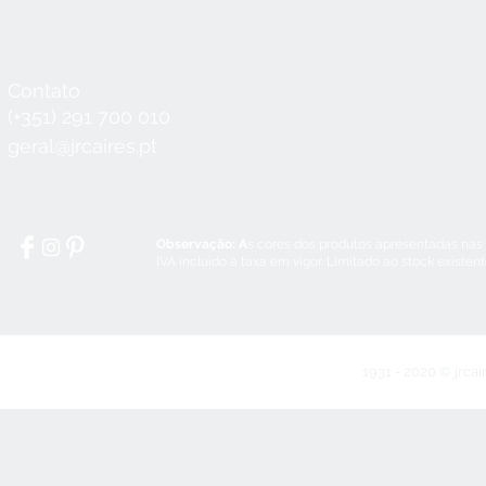
Contato
Horário
Seg a Qui:
8:30 - 12:30 / 14:00 - 18:3
(+351) 291 700 010
Sex:
8:30 - 12:30 / 14:00 - 18:00
geral@jrcaires.pt
Sábado:
8:30 - 12:30
Domingos e Feriados:
encerrado
Observação: A
s cores dos produtos apresentadas nas
IVA incluído à taxa em vigor. Limitado ao stock existen
1931 - 2020 © jrcai