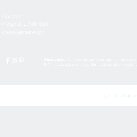
Contato
Horário
Seg a Qui:
8:30 - 12:30 / 14:00 - 18:3
(+351) 291 700 010
Sex:
8:30 - 12:30 / 14:00 - 18:00
geral@jrcaires.pt
Sábado:
8:30 - 12:30
Domingos e Feriados:
encerrado
Observação: A
s cores dos produtos apresentadas nas
IVA incluído à taxa em vigor. Limitado ao stock existen
1931 - 2020 © jrcai