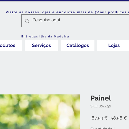
Visite as nossas lojas e encontre mais de 70mil produtos 
Entregas Ilha da Madeira
rodutos
Serviços
Catálogos
Lojas
Painel
SKU: 804490
Preço
 67,59 € 
58,56 €
normal