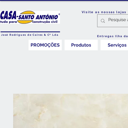
Visite as nossas loja
José Rodrigues de Caires & Cª Lda
Entregas Ilha d
PROMOÇÕES
Produtos
Serviços