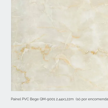
Painel PVC Bege QM-9001 2,44x1,22m (só por encomenda