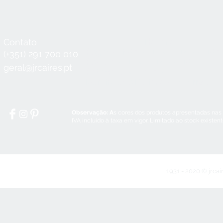
Contato
Horário
Seg a Qui:
8:30 - 12:30 / 14:00 - 18:3
(+351) 291 700 010
Sex:
8:30 - 12:30 / 14:00 - 18:00
geral@jrcaires.pt
Sábado:
8:30 - 12:30
Domingos e Feriados:
encerrado
Observação: A
s cores dos produtos apresentadas nas
IVA incluído à taxa em vigor. Limitado ao stock existen
1931 - 2020 © jrcai