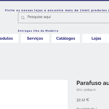
Visite as nossas lojas e encontre mais de 70mil produtos 
Entregas Ilha da Madeira
rodutos
Serviços
Catálogos
Lojas
Parafuso a
SKU: 371892/0
Preço
32,12 €