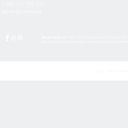
Seg a Qui:
8:30 - 12:30 / 14:00 - 18:3
(+351) 291 700 010
Sex:
8:30 - 12:30 / 14:00 - 18:00
geral@jrcaires.pt
Sábado:
8:30 - 12:30
Domingos e Feriados:
encerrado
Observação: A
s cores dos produtos apresentadas nas
IVA incluído à taxa em vigor. Limitado ao stock existen
1931 - 2020 © jrcai