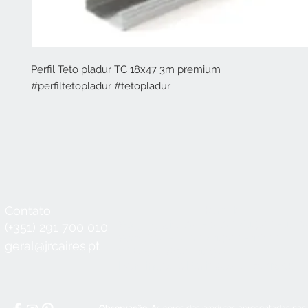
Perfil Teto pladur TC 18x47 3m premium
#perfiltetopladur #tetopladur
Contato
Horário
Seg a Qui:
8:30 - 12:30 / 14:00 - 18:3
(+351) 291 700 010
Sex:
8:30 - 12:30 / 14:00 - 18:00
geral@jrcaires.pt
Sábado:
8:30 - 12:30
Domingos e Feriados:
encerrado