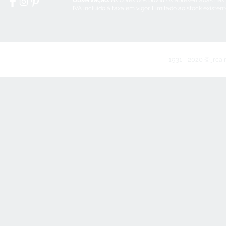
Observação: A
s cores dos produtos apresentadas nas
IVA incluído à taxa em vigor. Limitado ao stock existen
1931 - 2020 © jrcai