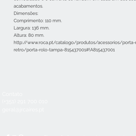
acabamentos.
Dimensões:
Comprimento: 110 mm.
Largura: 136 mm.
Altura: 80 mm.
http://www.roca.pt/catalogo/produtos/acessorios/porta-r
retro/porta-rolo-tampa-815437001#!A815437001
Contato
Horário
Seg a Qui:
8:30 - 12:30 / 14:00 - 18:3
(+351) 291 700 010
Sex:
8:30 - 12:30 / 14:00 - 18:00
geral@jrcaires.pt
Sábado:
8:30 - 12:30
Domingos e Feriados:
encerrado