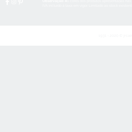
Observação: A
s cores dos produtos apresentadas nas
IVA incluído à taxa em vigor. Limitado ao stock existen
1931 - 2020 © jrcai