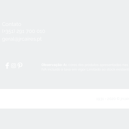
Contato
Horário
Seg a Qui:
8:30 - 12:30 / 14:00 - 18:3
(+351) 291 700 010
Sex:
8:30 - 12:30 / 14:00 - 18:00
geral@jrcaires.pt
Sábado:
8:30 - 12:30
Domingos e Feriados:
encerrado
Observação: A
s cores dos produtos apresentadas nas
IVA incluído à taxa em vigor. Limitado ao stock existen
1931 - 2020 © jrcai