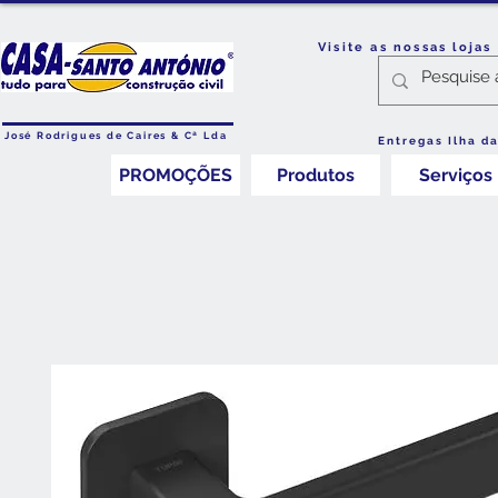
Visite as nossas loja
José Rodrigues de Caires & Cª Lda
Entregas Ilha d
PROMOÇÕES
Produtos
Serviços