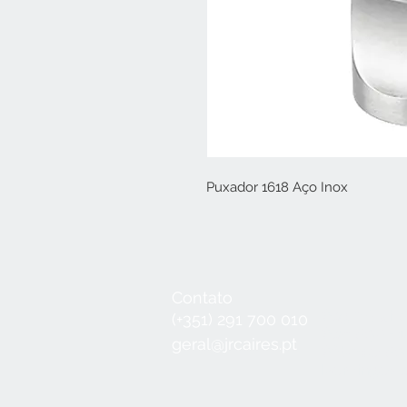
Puxador 1618 Aço Inox
Contato
Seg a Qui:
8
(+351) 291 700 010
Sex:
8:30 - 1
geral@jrcaires.pt
Sábado:
8:3
Domingos e