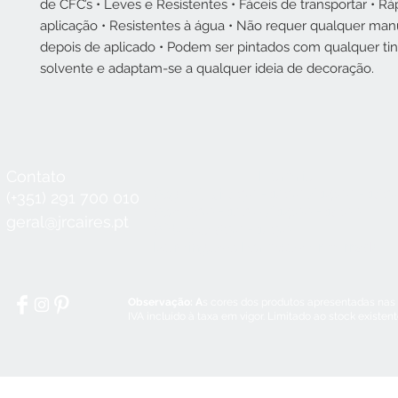
de CFC’s • Leves e Resistentes • Fáceis de transportar • R
aplicação • Resistentes à água • Não requer qualquer ma
depois de aplicado • Podem ser pintados com qualquer ti
solvente e adaptam-se a qualquer ideia de decoração.
Contato
Horário
Seg a Qui:
8:30 - 12:30 / 14:00 - 18:3
(+351) 291 700 010
Sex:
8:30 - 12:30 / 14:00 - 18:00
geral@jrcaires.pt
Sábado:
8:30 - 12:30
Domingos e Feriados:
encerrado
Observação: A
s cores dos produtos apresentadas nas
IVA incluído à taxa em vigor. Limitado ao stock existen