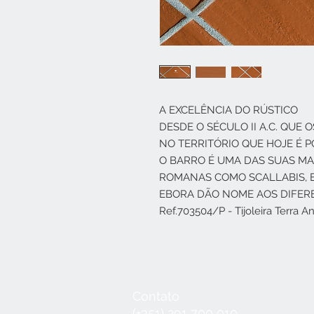
A EXCELÊNCIA DO RÚSTICO
DESDE O SÉCULO II A.C. QU
NO TERRITÓRIO QUE HOJE É 
O BARRO É UMA DAS SUAS M
ROMANAS COMO SCALLABIS, EG
EBORA DÃO NOME AOS DIFER
Ref.703504/P - Tijoleira Terra 
Contato
Seg a Qui:
8
(+351) 291 700 010