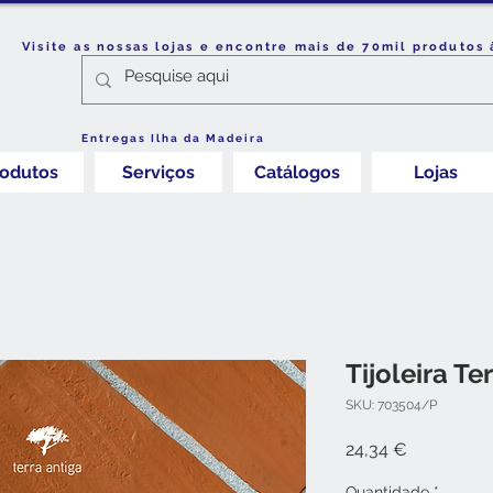
Visite as nossas lojas e encontre mais de 70mil produtos 
Entregas Ilha da Madeira
rodutos
Serviços
Catálogos
Lojas
Tijoleira Te
SKU: 703504/P
Preço
24,34 €
Quantidade
*