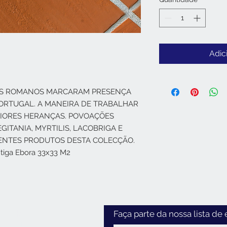
Adic
E OS ROMANOS MARCARAM PRESENÇA
PORTUGAL. A MANEIRA DE TRABALHAR
AIORES HERANÇAS. POVOAÇÕES
ITANIA, MYRTILIS, LACOBRIGA E
ENTES PRODUTOS DESTA COLECÇÃO.
Antiga Ebora 33x33 M2
Horário
Faça parte da nossa lista de 
:30 - 12:30 / 14:00 - 18:30