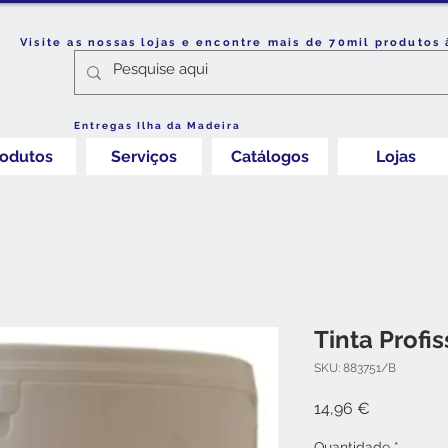
Visite as nossas lojas e encontre mais de 70mil produtos 
Entregas Ilha da Madeira
rodutos
Serviços
Catálogos
Lojas
Tinta Profis
SKU: 883751/B
Preço
14,96 €
Quantidade
*