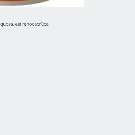
s
uosa, estirenocacrílica.