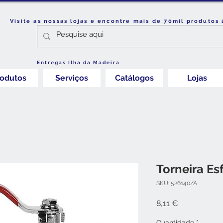
Visite as nossas lojas e encontre mais de 70mil produtos 
Entregas Ilha da Madeira
rodutos
Serviços
Catálogos
Lojas
Torneira Es
SKU: 526140/A
Preço
8,11 €
Quantidade
*