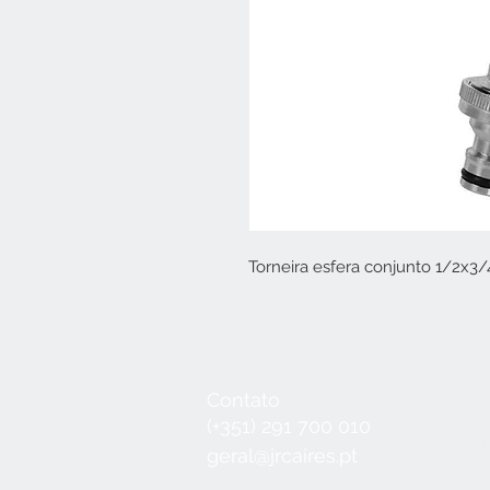
Torneira esfera conjunto 1/2x3
Contato
Seg a Qui:
8
(+351) 291 700 010
Sex:
8:30 - 1
geral@jrcaires.pt
Sábado:
8:3
Domingos e