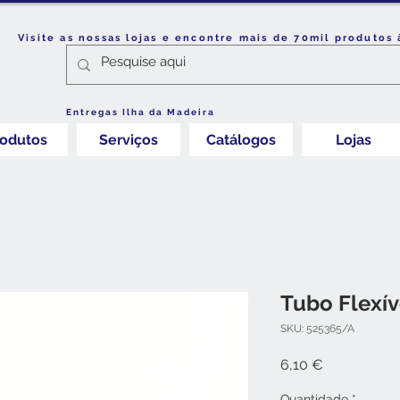
Visite as nossas lojas e encontre mais de 70mil produtos 
Entregas Ilha da Madeira
rodutos
Serviços
Catálogos
Lojas
Tubo Flexív
SKU: 525365/A
Preço
6,10 €
Quantidade
*