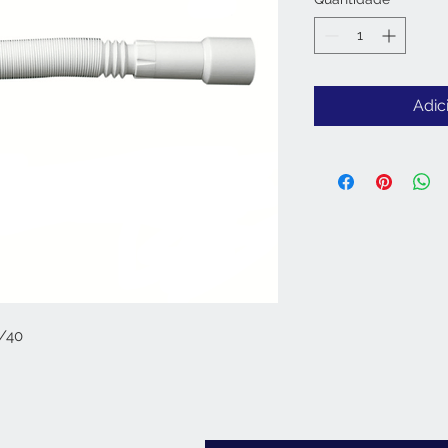
Adic
2/40