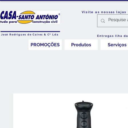
Visite as nossas loja
José Rodrigues de Caires & Cª Lda
Entregas Ilha d
PROMOÇÕES
Produtos
Serviços