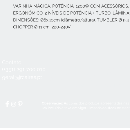
VARINHA MÁGICA. POTÊNCIA: 1200W COM ACESSÓRIOS.
ERGONÓMICO. 2 NÍVEIS DE POTÊNCIA + TURBO. LÂMINA
DIMENSÕES: Ø6x40cm (diâmetro/altura). TUMBLER Ø 9,4
CHOPPER Ø 11 cm. 220-240V
Contato
Horário
Seg a Qui:
8:30 - 12:30 / 14:00 - 18:3
(+351) 291 700 010
Sex:
8:30 - 12:30 / 14:00 - 18:00
geral@jrcaires.pt
Sábado:
8:30 - 12:30
Domingos e Feriados:
encerrado
Observação: A
s cores dos produtos apresentadas nas
IVA incluído à taxa em vigor. Limitado ao stock existen