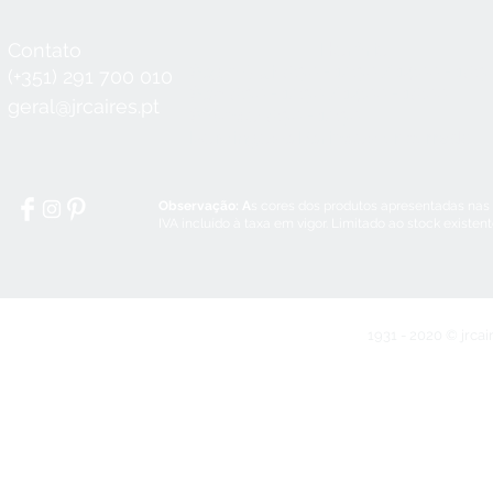
Contato
Horário
Seg a Qui:
8:30 - 12:30 / 14:00 - 18:3
(+351) 291 700 010
Sex:
8:30 - 12:30 / 14:00 - 18:00
geral@jrcaires.pt
Sábado:
8:30 - 12:30
Domingos e Feriados:
encerrado
Observação: A
s cores dos produtos apresentadas nas
IVA incluído à taxa em vigor. Limitado ao stock existen
1931 - 2020 © jrcai