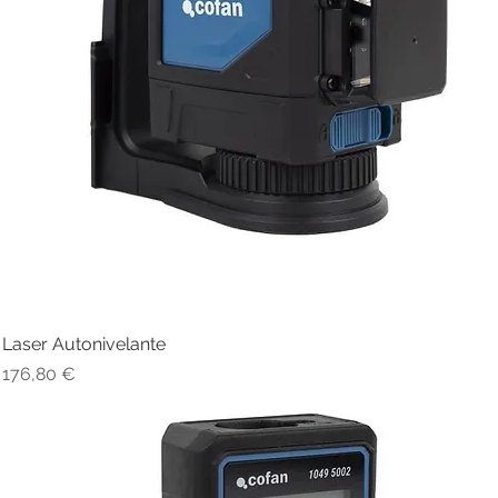
Laser Autonivelante
Visualização rápida
Preço
176,80 €