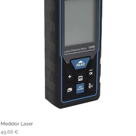
Medidor Laser
Visualização rápida
Preço
49,66 €