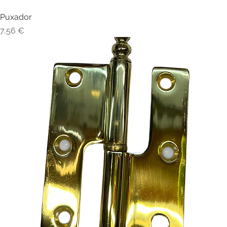
Puxador
Visualização rápida
Preço
7,56 €