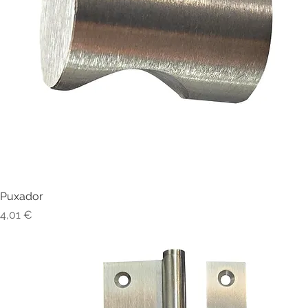
Puxador
Visualização rápida
Preço
4,01 €