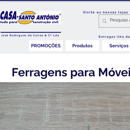
Visite as nossas loja
José Rodrigues de Caires & Cª Lda
Entregas Ilha d
PROMOÇÕES
Produtos
Serviços
Ferragens para Móve
s