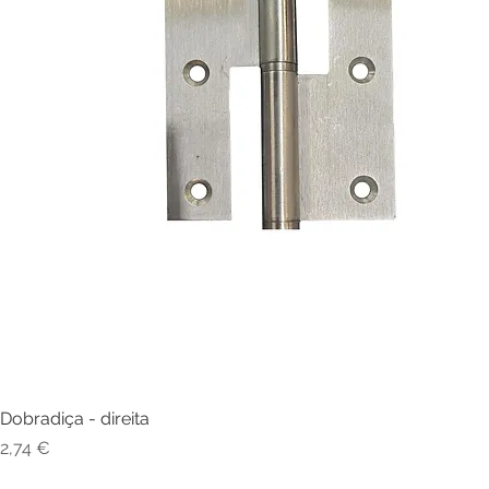
Dobradiça - direita
Visualização rápida
Preço
2,74 €