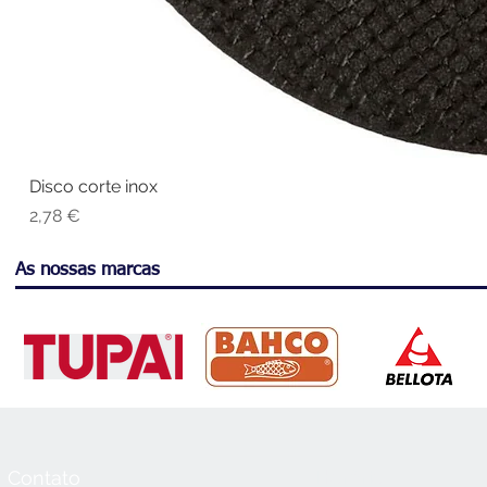
Disco corte inox
Vi
Preço
2,78 €
As nossas marcas
Contato
Horário