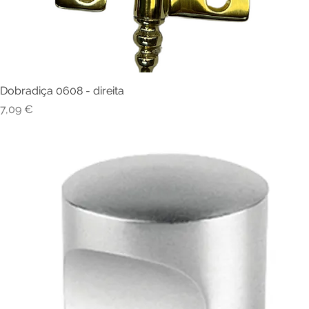
Dobradiça 0608 - direita
Visualização rápida
Preço
7,09 €