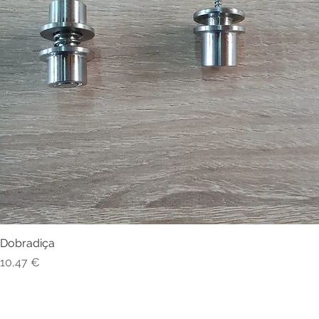
Dobradiça
Visualização rápida
Preço
10,47 €