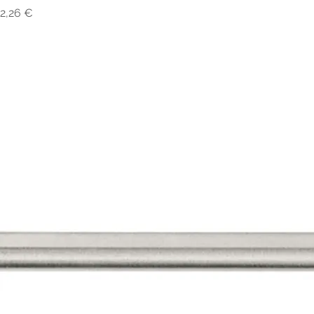
Preço
2,26 €