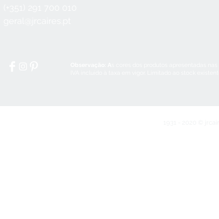
Seg a Qui:
8:30 - 12:30 / 14:00 - 18:3
(+351) 291 700 010
Sex:
8:30 - 12:30 / 14:00 - 18:00
geral@jrcaires.pt
Sábado:
8:30 - 12:30
Domingos e Feriados:
encerrado
Observação: A
s cores dos produtos apresentadas nas
IVA incluído à taxa em vigor. Limitado ao stock existen
1931 - 2020 © jrcai